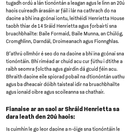
tugadh ordú a lán tionóntán a leagan agus le linn an 20ú
haois cuireadh árasáin ar fáil i lár na cathrach do na
daoine a bhí ina gcónaí iontu, leithéidí Henrietta House
taobh thiar de 14 Sráid Henrietta agus forbairtí sna
bruachbhailte: Baile Formaid, Baile Munna, an Chúlóg,
Cromghlinn, Darndál, Droimeanach agus Fionnghlas.
B'athrú ollmhór é seo do na daoine a bhí ina gcónaí sna
tionóntáin. Bhí ríméad ar chuid acu cur fúthu i dtithe a
raibh seomra folctha agus gairdín dá gcuid féin acu.
Bhraith daoine eile spiorad pobail na dtionóntán uathu
agus ba dheacair dóibh taisteal idir na bruachbhailte
agus ionaid oibre agus scoileanna sa chathair.
Fianaise ar an saol ar Shráid Henrietta sa
dara leath den 20ú haois:
Is cuimhin le go leor daoine a n-óige sna tionóntáin le