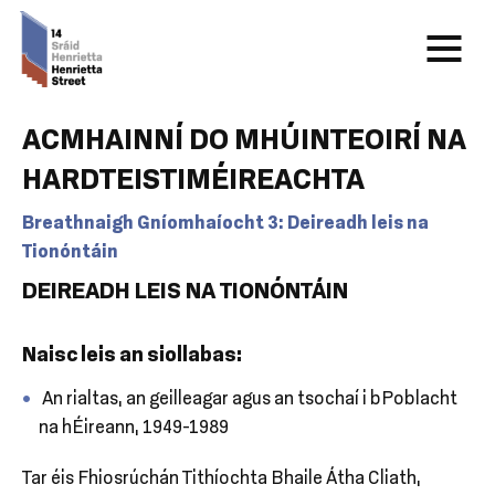
ACMHAINNÍ DO MHÚINTEOIRÍ NA
HARDTEISTIMÉIREACHTA
Breathnaigh Gníomhaíocht 3: Deireadh leis na
Tionóntáin
DEIREADH LEIS NA TIONÓNTÁIN
Naisc leis an siollabas:
An rialtas, an geilleagar agus an tsochaí i bPoblacht
na hÉireann, 1949-1989
Tar éis Fhiosrúchán Tithíochta Bhaile Átha Cliath,