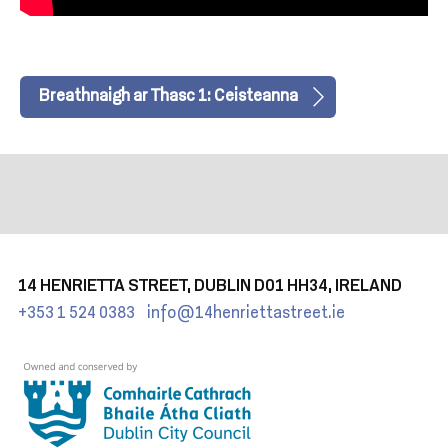
Breathnaigh ar Thasc 1: Ceisteanna
14 HENRIETTA STREET, DUBLIN D01 HH34, IRELAND
+353 1 524 0383
info@14henriettastreet.ie