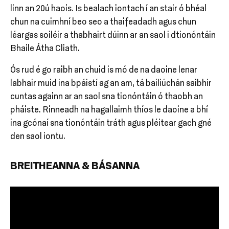
linn an 20ú haois. Is bealach iontach í an stair ó bhéal
chun na cuimhní beo seo a thaifeadadh agus chun
léargas soiléir a thabhairt dúinn ar an saol i dtionóntáin
Bhaile Átha Cliath.
Ós rud é go raibh an chuid is mó de na daoine lenar
labhair muid ina bpáistí ag an am, tá bailiúchán saibhir
cuntas againn ar an saol sna tionóntáin ó thaobh an
pháiste. Rinneadh na hagallaimh thíos le daoine a bhí
ina gcónaí sna tionóntáin tráth agus pléitear gach gné
den saol iontu.
BREITHEANNA & BÁSANNA