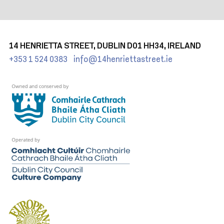
14 HENRIETTA STREET, DUBLIN D01 HH34, IRELAND
+353 1 524 0383
info@14henriettastreet.ie