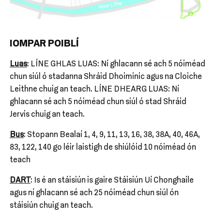
IOMPAR POIBLÍ
Luas
: LÍNE GHLAS LUAS: Ní ghlacann sé ach 5 nóiméad
chun siúl ó stadanna Shráid Dhoiminic agus na Cloiche
Leithne chuig an teach. LÍNE DHEARG LUAS: Ní
ghlacann sé ach 5 nóiméad chun siúl ó stad Shráid
Jervis chuig an teach.
Bus
: Stopann Bealaí 1, 4, 9, 11, 13, 16, 38, 38A, 40, 46A,
83, 122, 140 go léir laistigh de shiúlóid 10 nóiméad ón
teach
DART
: Is é an stáisiún is gaire Stáisiún Uí Chonghaile
agus ní ghlacann sé ach 25 nóiméad chun siúl ón
stáisiún chuig an teach.