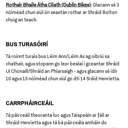
Rothair Bhaile Átha Cliath (Dublin Bikes)
: Glacann sé 3
nóiméad chun siúl ón seastán rothar ar Shráid Bolton
chuig an teach.
BUS TURASÓIRÍ
Tá roinnt turais bus Léim Ann/Léim As ag oibriú sa
chathair, agus stopann go leor bealaí i gceantar Shráid
Uí Chonaill/Shráid an Phiarsaigh - agus glacann sé idir
10 agus 15 nóiméad chun siúl go dtí 14 Sráid Henrietta.
CARRPHÁIRCEÁIL
Tá páirceáil theoranta Íoc agus Taispeáin ar fáil ar
Shráid Henrietta agus tá bá páirceála amháin do