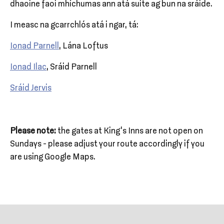
dhaoine faoi mhíchumas ann atá suite ag bun na sráide.
I measc na gcarrchlós atá i ngar, tá:
Ionad Parnell
, Lána Loftus
Ionad Ilac
, Sráid Parnell
Sráid Jervis
Please note:
the gates at King's Inns are not open on
Sundays - please adjust your route accordingly if you
are using Google Maps.