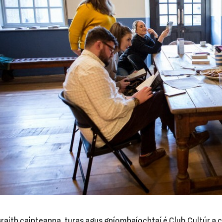
sraith cainteanna, turas agus gníomhaíochtaí é Club Cultúr a 