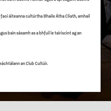
m faoi áiteanna cultúrtha Bhaile Átha Cliath, amhail
us bain sásamh as a bhfuil le tairiscint ag an
eáchtálann an Club Cultúir.