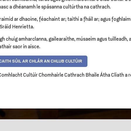
 nasc a dhéanamh le spásanna cultúrtha na cathrach.
raimid ar dhaoine, féachaint ar; taithí a fháil ar; agus foghlai
Sráid Henrietta.
gh chuig amharclanna, gailearaithe, músaeim agus tuilleadh, ag
thair saor in aisce.
CAITH SÚIL AR CHLÁR AN CHLUB CULTÚIR
 Comhlacht Cultúir Chomhairle Cathrach Bhaile Átha Cliath a r