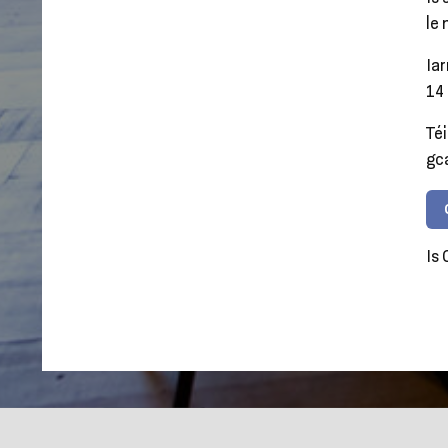
le
Iar
14 
Téi
gca
Is