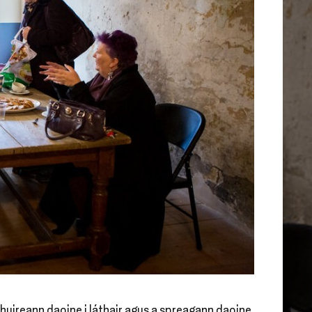
chuireann daoine i láthair agus a spreagann daoine